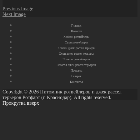
Previous Image
Next Image
Главная
Новости
Кобели ротвейлеры
Суки ротвейлеры
Кобели джек рассел терьеры
Суки джек рассел терьеры
Пометы ротвейлеров
Пометы джек рассел терьеров
Продажа
Галерея
Контакты
Copyright © 2026 Питомник ротвейлеров и джек рассел
терьеров Ротфарт (г. Краснодар). All rights reserved.
Прокрутка вверх