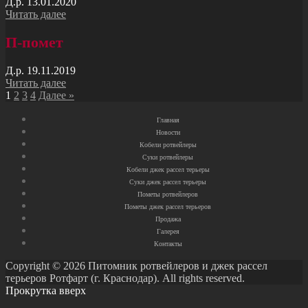
Д.р. 13.01.2020
Читать далее
П-помет
Д.р. 19.11.2019
Читать далее
1
2
3
4
Далее »
Главная
Новости
Кобели ротвейлеры
Суки ротвейлеры
Кобели джек рассел терьеры
Суки джек рассел терьеры
Пометы ротвейлеров
Пометы джек рассел терьеров
Продажа
Галерея
Контакты
Copyright © 2026 Питомник ротвейлеров и джек рассел
терьеров Ротфарт (г. Краснодар). All rights reserved.
Прокрутка вверх