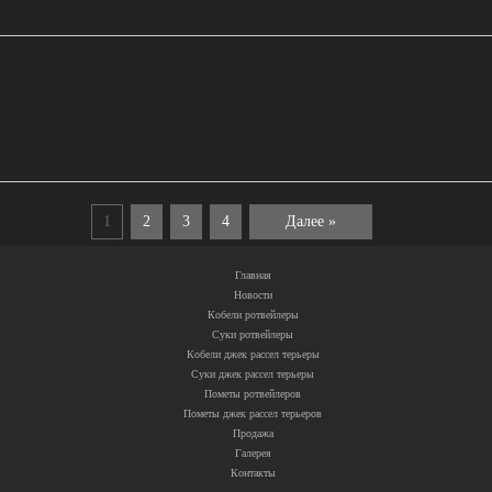
1
2
3
4
Далее »
Главная
Новости
Кобели ротвейлеры
Суки ротвейлеры
Кобели джек рассел терьеры
Суки джек рассел терьеры
Пометы ротвейлеров
Пометы джек рассел терьеров
Продажа
Галерея
Контакты