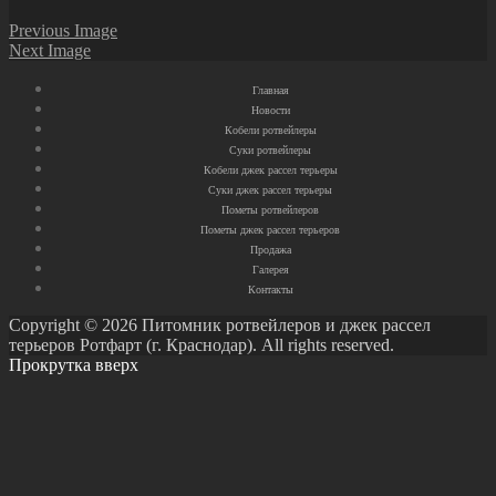
Previous Image
Next Image
Главная
Новости
Кобели ротвейлеры
Суки ротвейлеры
Кобели джек рассел терьеры
Суки джек рассел терьеры
Пометы ротвейлеров
Пометы джек рассел терьеров
Продажа
Галерея
Контакты
Copyright © 2026 Питомник ротвейлеров и джек рассел
терьеров Ротфарт (г. Краснодар). All rights reserved.
Прокрутка вверх