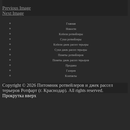
Previous Image
Next Image
Главная
Новости
Кобели ротвейлеры
Суки ротвейлеры
Кобели джек рассел терьеры
Суки джек рассел терьеры
Пометы ротвейлеров
Пометы джек рассел терьеров
Продажа
Галерея
Контакты
Copyright © 2026 Питомник ротвейлеров и джек рассел
терьеров Ротфарт (г. Краснодар). All rights reserved.
Прокрутка вверх