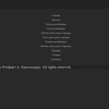
Главная
Новости
Кобели ротвейлеры
Суки ротвейлеры
Кобели джек рассел терьеры
Суки джек рассел терьеры
Пометы ротвейлеров
Пометы джек рассел терьеров
Продажа
Галерея
Контакты
тфарт (г. Краснодар). All rights reserved.