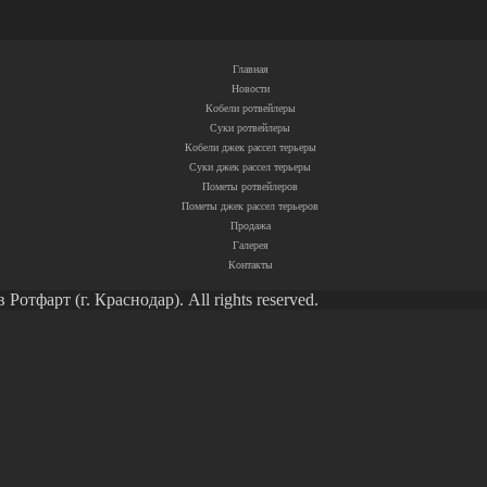
Главная
Новости
Кобели ротвейлеры
Суки ротвейлеры
Кобели джек рассел терьеры
Суки джек рассел терьеры
Пометы ротвейлеров
Пометы джек рассел терьеров
Продажа
Галерея
Контакты
тфарт (г. Краснодар). All rights reserved.