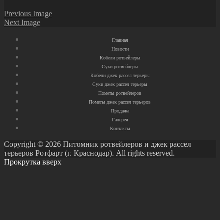
Previous Image
Next Image
Главная
Новости
Кобели ротвейлеры
Суки ротвейлеры
Кобели джек рассел терьеры
Суки джек рассел терьеры
Пометы ротвейлеров
Пометы джек рассел терьеров
Продажа
Галерея
Контакты
Copyright © 2026 Питомник ротвейлеров и джек рассел
терьеров Ротфарт (г. Краснодар). All rights reserved.
Прокрутка вверх