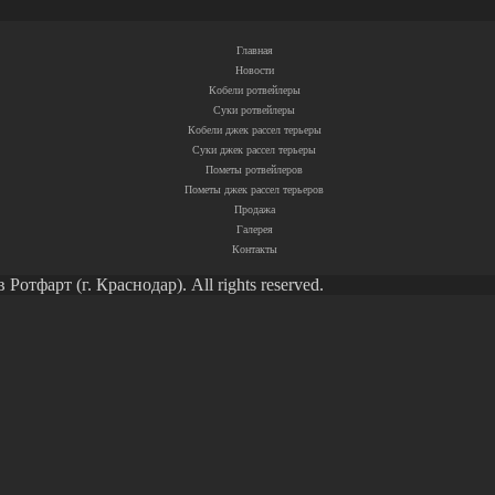
Главная
Новости
Кобели ротвейлеры
Суки ротвейлеры
Кобели джек рассел терьеры
Суки джек рассел терьеры
Пометы ротвейлеров
Пометы джек рассел терьеров
Продажа
Галерея
Контакты
тфарт (г. Краснодар). All rights reserved.