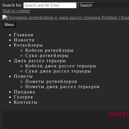
Search for:
Search
Skip to content
Menu
Главная
Новости
Ротвейлеры
Кобели ротвейлеры
Суки ротвейлеры
Джек рассел терьеры
Кобели джек рассел терьеры
Суки джек рассел терьеры
Пометы
Пометы ротвейлеров
Пометы джек рассел терьеров
Продажа
Галерея
Контакты
347017