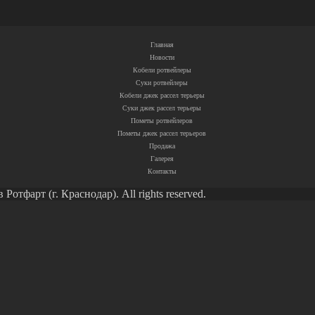
Главная
Новости
Кобели ротвейлеры
Суки ротвейлеры
Кобели джек рассел терьеры
Суки джек рассел терьеры
Пометы ротвейлеров
Пометы джек рассел терьеров
Продажа
Галерея
Контакты
тфарт (г. Краснодар). All rights reserved.