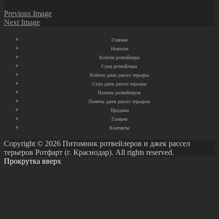
Previous Image
Next Image
Главная
Новости
Кобели ротвейлеры
Суки ротвейлеры
Кобели джек рассел терьеры
Суки джек рассел терьеры
Пометы ротвейлеров
Пометы джек рассел терьеров
Продажа
Галерея
Контакты
Copyright © 2026 Питомник ротвейлеров и джек рассел
терьеров Ротфарт (г. Краснодар). All rights reserved.
Прокрутка вверх