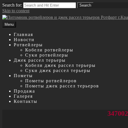
Search for:
Search
Skip to content
Menu
Главная
Новости
Ротвейлеры
Кобели ротвейлеры
Суки ротвейлеры
Джек рассел терьеры
Кобели джек рассел терьеры
Суки джек рассел терьеры
Пометы
Пометы ротвейлеров
Пометы джек рассел терьеров
Продажа
Галерея
Контакты
34700