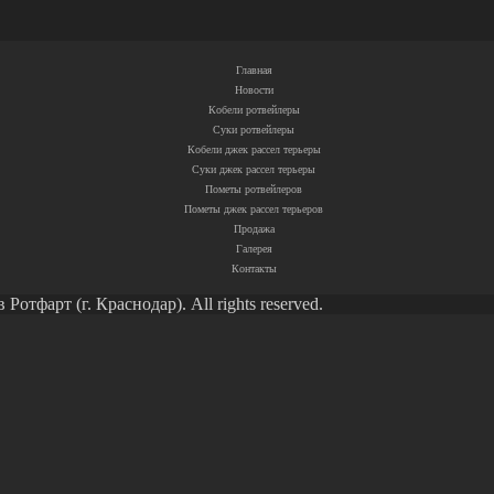
Главная
Новости
Кобели ротвейлеры
Суки ротвейлеры
Кобели джек рассел терьеры
Суки джек рассел терьеры
Пометы ротвейлеров
Пометы джек рассел терьеров
Продажа
Галерея
Контакты
тфарт (г. Краснодар). All rights reserved.