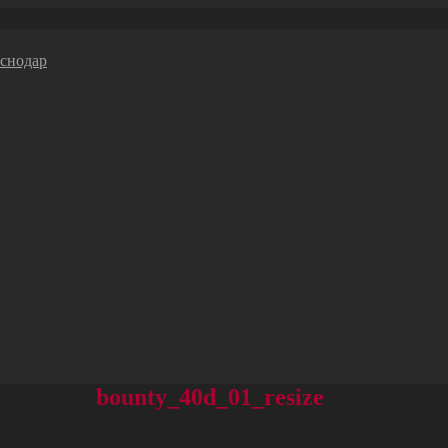
bounty_40d_01_resize