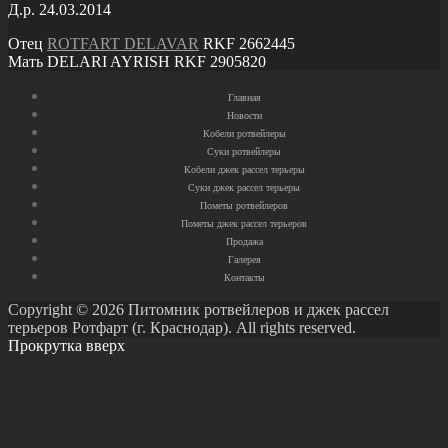
Д.р. 24.03.2014
Отец
ROTFART DELAVAR
RKF 2662445
Мать DELARI AYRISH RKF 2905820
Главная
Новости
Кобели ротвейлеры
Суки ротвейлеры
Кобели джек рассел терьеры
Суки джек рассел терьеры
Пометы ротвейлеров
Пометы джек рассел терьеров
Продажа
Галерея
Контакты
Copyright © 2026 Питомник ротвейлеров и джек рассел
терьеров Ротфарт (г. Краснодар). All rights reserved.
Прокрутка вверх