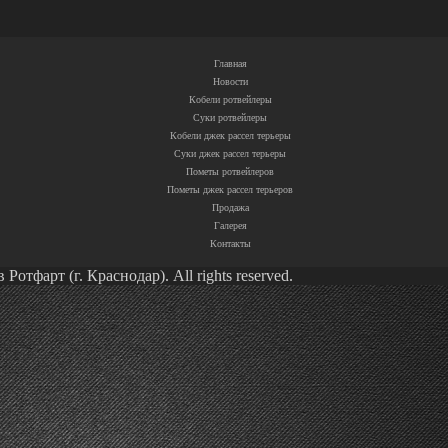
Главная
Новости
Кобели ротвейлеры
Суки ротвейлеры
Кобели джек рассел терьеры
Суки джек рассел терьеры
Пометы ротвейлеров
Пометы джек рассел терьеров
Продажа
Галерея
Контакты
тфарт (г. Краснодар). All rights reserved.