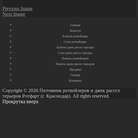
Previous Image
Next Image
Главная
Новости
Кобели ротвейлеры
Суки ротвейлеры
Кобели джек рассел терьеры
Суки джек рассел терьеры
Пометы ротвейлеров
Пометы джек рассел терьеров
Продажа
Галерея
Контакты
Copyright © 2026 Питомник ротвейлеров и джек рассел
терьеров Ротфарт (г. Краснодар). All rights reserved.
Прокрутка вверх