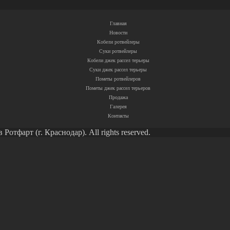
Главная
Новости
Кобели ротвейлеры
Суки ротвейлеры
Кобели джек рассел терьеры
Суки джек рассел терьеры
Пометы ротвейлеров
Пометы джек рассел терьеров
Продажа
Галерея
Контакты
тфарт (г. Краснодар). All rights reserved.