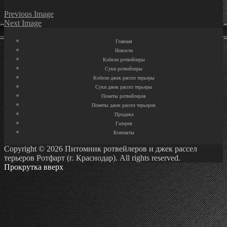
Previous Image
Next Image
Главная
Новости
Кобели ротвейлеры
Суки ротвейлеры
Кобели джек рассел терьеры
Суки джек рассел терьеры
Пометы ротвейлеров
Пометы джек рассел терьеров
Продажа
Галерея
Контакты
Copyright © 2026 Питомник ротвейлеров и джек рассел
терьеров Ротфарт (г. Краснодар). All rights reserved.
Прокрутка вверх