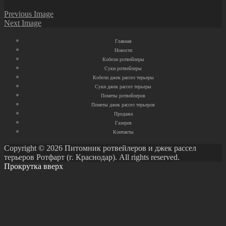
Previous Image
Next Image
Главная
Новости
Кобели ротвейлеры
Суки ротвейлеры
Кобели джек рассел терьеры
Суки джек рассел терьеры
Пометы ротвейлеров
Пометы джек рассел терьеров
Продажа
Галерея
Контакты
Copyright © 2026 Питомник ротвейлеров и джек рассел
терьеров Ротфарт (г. Краснодар). All rights reserved.
Прокрутка вверх