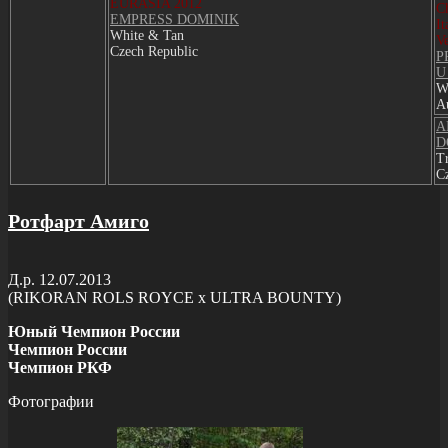
EURASIA 2012
Ch
EMPRESS DOMINIK
It
White & Tan
Ve
Czech Republic
P
U
W
Au
A
D
Tr
C
Ротфарт Амиго
Д.р. 12.07.2013
(RIKORAN ROLS ROYCE x ULTRA BOUNTY)
Юный Чемпион России
Чемпион России
Чемпион РКФ
Фотографии