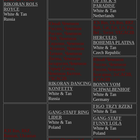
OF JACK’S
RIKORAN ROLS
PARADISE
ROYCE
White & Tan
White & Tan
Netherlands
Russia
JCh Rus, Ch Rus, RKF,
Юный Чемпион
Balt, Lat, Est, Lit, Fin,
России, Чемпион
Bel , Terier, 9XCACIB
России, Чемпион
HERCULES
РКФ, Чемпион
BOHEMIA PLATINA
Евразии,,Чемпион
White & Tan
Эстонии, Чемпион
Czech Republic
Латвии, Чемпион
Литвы, Чемпион
Юный Чемпион
Беларусии,Чемпион
России, Чемпион
Терьер Союза,
России,Чемпион
Чемпион Балтии,
Болгарии, 2xCACIB,
7ХСACIB
R.CACIB
RIKORAN DANCING
BONNY VOM
KONFETTY
SCHWALBENHOF
White & Tan
White & Tan
Russia
Germany
FIGO TRZY RZEKI
White & Tan
GANG-STAFF RING
LIDER
GANG-STAFF
White & Tan
FUNNY LOLA
Poland
White & Tan
JCH Rus, RKF,
Poland
Russian, Ukranian