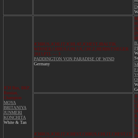
It
D
W
M
H
(
I
0
B
JCHRUS,JCHLIT,JCHLAT,JCHEST,JBALTIK
P
WINNER,CHRUS,CHLUX,CHCZ,HERBSTSIEGER
W
2013,PTL — 3
S
PADDINGTON VON PARADISE OF WIND
Germany
M
F
V
O
W
JCH Rus, RKF,
G
Russian,
A
Champion
G
MOYA
C
BRITANIYA
D
JUNMERI
&
KONCHITA
VE
White & Tan
V
OF
JCHRUS,JCHLIT,JCHEST,CHRUS,CHLIT,CHEST,CH
R