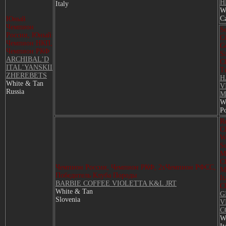
H
Italy
W
C
Юный
Чемпион
S
России, Юный
C
Чемпион НКП,
G
Чемпион РКФ
S
ARCHIBAL’D
C
ITAL’YANSKII
Tr
ZHEREBETS
H
White & Tan
V
Russia
M
W
P
R
Ch
W
S
M
C
Чемпион России, Чемпион РКФ, 2xЧемпион РФСС,
M
Победитель Клуба Породы
It
BARBIE COFFEE VIOLETTA K&L JRT
C
White & Tan
G
Slovenia
V
C
W