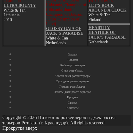
Junior Champion of
Champion
JW’07 NJK’07
Lithuania, Champion of
ULTRA BOUNTY
LET’S ROCK
Lithuania, Junior
White & Tan
AROUND A CLOCK
Champion of Belarus,
Lithuania
White & Tan
Junior Champion of
2010
Finland
Latvij
HEARTILY
GLOSSY GAIA OF
HEATHER OF
JACK’S PARADISE
JACK’S PARADISE
White & Tan
Netherlands
Netherlands
Главная
Новости
Кобели ротвейлеры
Суки ротвейлеры
Кобели джек рассел терьеры
Суки джек рассел терьеры
Пометы ротвейлеров
Пометы джек рассел терьеров
Продажа
Галерея
Контакты
Copyright © 2026 Питомник ротвейлеров и джек рассел
терьеров Ротфарт (г. Краснодар). All rights reserved.
Прокрутка вверх