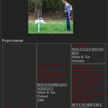
Родословная
Fi & Ee Ch
MACULLEN BANJO
BOY
White & Tan
Australia
FI & SE & EE & LT
FIN CH, Junior
CH, FI
Champion of
JUNIORWINNER-07,
Netherlands, Candidate
LTUWINNER-10,
for Grand Champion
HEVW-16, VV-16
FCI, Champion of
BOLDANDBRAINY
Netherlands, Grand
WISEGUY
Champion of
White & Tan
Netherlands, Candidate
Finland
for International
2006
Champion
BUSY BUMBLEBEE
ЮЧР, ЧР, Ч РКФ