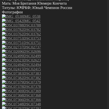
Мать: Моя Британия Юнмери Кончита
Титулы: ЮЧРКФ; Юный Чемпион России
Фотографии
IMG_0538
IMG_0542
DSC03788
DSC03782
DSC03762
DSC03753
DSC03751
DSC02737
DSC02696
DSC02499
DSC02623
DSC02494
DSC02415
DSC07383
DSC07382
DSC07379
DSC07378
DSC07369
DSC07368
DSC07366
DSC07348
DSC07292