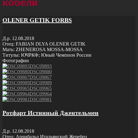
кобели
OLENER GETIK FORBS
Д.р. 12.08.2018
Отец:
FABIAN DLYA OLENER GETIK
Мать:
ZHENEROSA MOSSA-MOSSA
Титулы: ЮЧРКФ; Юный Чемпион России
Фотографии
DSC09893
DSC09880
DSC09867
DSC09989
DSC09965
DSC09964
DSC09981
Ротфарт Истинный Джентельмен
Д.р. 12.08.2018
Отец: Арчибальд Итальянский Жеребец