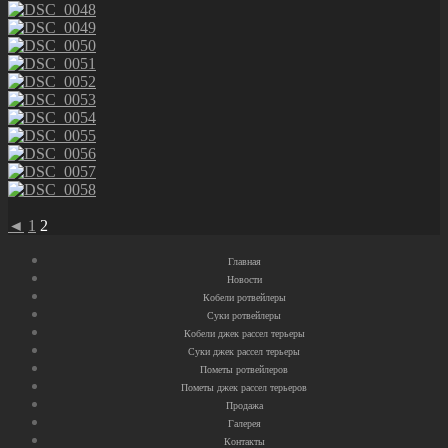
◄
1
2
Главная
Новости
Кобели ротвейлеры
Суки ротвейлеры
Кобели джек рассел терьеры
Суки джек рассел терьеры
Пометы ротвейлеров
Пометы джек рассел терьеров
Продажа
Галерея
Контакты