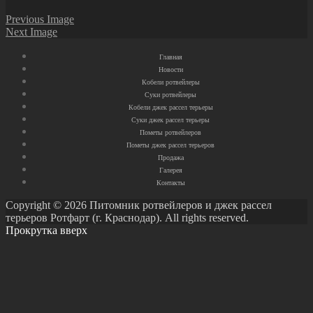
Previous Image
Next Image
Главная
Новости
Кобели ротвейлеры
Суки ротвейлеры
Кобели джек рассел терьеры
Суки джек рассел терьеры
Пометы ротвейлеров
Пометы джек рассел терьеров
Продажа
Галерея
Контакты
Copyright © 2026 Питомник ротвейлеров и джек рассел
терьеров Ротфарт (г. Краснодар). All rights reserved.
Прокрутка вверх