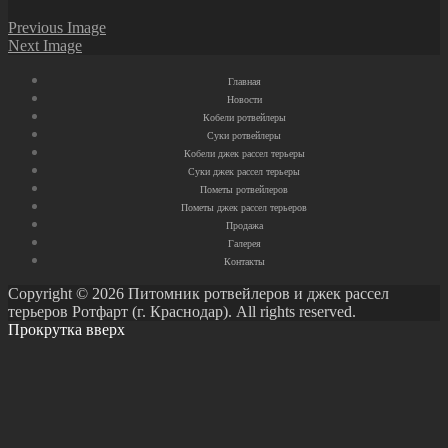
Previous Image
Next Image
Главная
Новости
Кобели ротвейлеры
Суки ротвейлеры
Кобели джек рассел терьеры
Суки джек рассел терьеры
Пометы ротвейлеров
Пометы джек рассел терьеров
Продажа
Галерея
Контакты
Copyright © 2026 Питомник ротвейлеров и джек рассел
терьеров Ротфарт (г. Краснодар). All rights reserved.
Прокрутка вверх