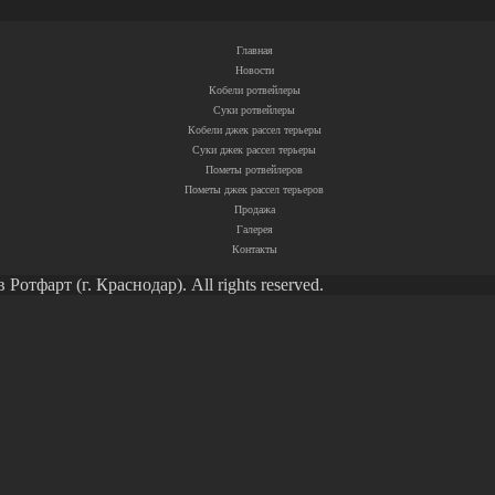
Главная
Новости
Кобели ротвейлеры
Суки ротвейлеры
Кобели джек рассел терьеры
Суки джек рассел терьеры
Пометы ротвейлеров
Пометы джек рассел терьеров
Продажа
Галерея
Контакты
тфарт (г. Краснодар). All rights reserved.