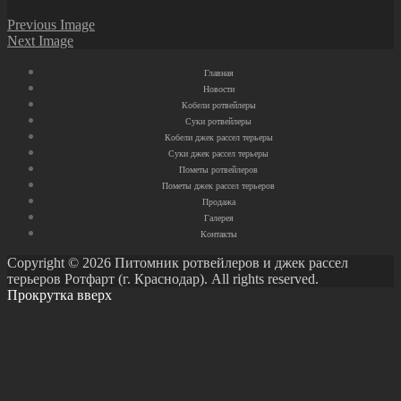
Previous Image
Next Image
Главная
Новости
Кобели ротвейлеры
Суки ротвейлеры
Кобели джек рассел терьеры
Суки джек рассел терьеры
Пометы ротвейлеров
Пометы джек рассел терьеров
Продажа
Галерея
Контакты
Copyright © 2026 Питомник ротвейлеров и джек рассел
терьеров Ротфарт (г. Краснодар). All rights reserved.
Прокрутка вверх