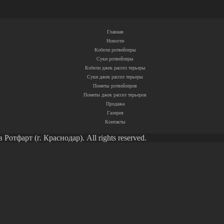
Главная
Новости
Кобели ротвейлеры
Суки ротвейлеры
Кобели джек рассел терьеры
Суки джек рассел терьеры
Пометы ротвейлеров
Пометы джек рассел терьеров
Продажа
Галерея
Контакты
тфарт (г. Краснодар). All rights reserved.