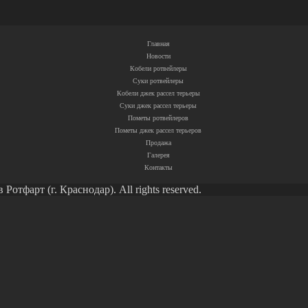
Главная
Новости
Кобели ротвейлеры
Суки ротвейлеры
Кобели джек рассел терьеры
Суки джек рассел терьеры
Пометы ротвейлеров
Пометы джек рассел терьеров
Продажа
Галерея
Контакты
тфарт (г. Краснодар). All rights reserved.