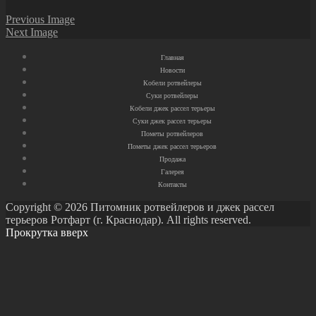
Previous Image
Next Image
Главная
Новости
Кобели ротвейлеры
Суки ротвейлеры
Кобели джек рассел терьеры
Суки джек рассел терьеры
Пометы ротвейлеров
Пометы джек рассел терьеров
Продажа
Галерея
Контакты
Copyright © 2026 Питомник ротвейлеров и джек рассел
терьеров Ротфарт (г. Краснодар). All rights reserved.
Прокрутка вверх