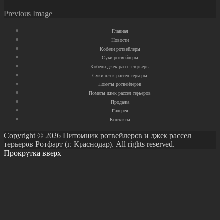
Previous Image
Главная
Новости
Кобели ротвейлеры
Суки ротвейлеры
Кобели джек рассел терьеры
Суки джек рассел терьеры
Пометы ротвейлеров
Пометы джек рассел терьеров
Продажа
Галерея
Контакты
Copyright © 2026 Питомник ротвейлеров и джек рассел
терьеров Ротфарт (г. Краснодар). All rights reserved.
Прокрутка вверх