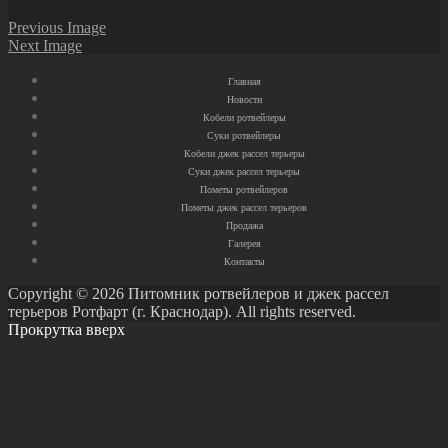
Previous Image
Next Image
Главная
Новости
Кобели ротвейлеры
Суки ротвейлеры
Кобели джек рассел терьеры
Суки джек рассел терьеры
Пометы ротвейлеров
Пометы джек рассел терьеров
Продажа
Галерея
Контакты
Copyright © 2026 Питомник ротвейлеров и джек рассел
терьеров Ротфарт (г. Краснодар). All rights reserved.
Прокрутка вверх