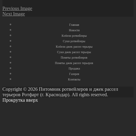
Previous Image
Next Image
Главная
Новости
Кобели ротвейлеры
Суки ротвейлеры
Кобели джек рассел терьеры
Суки джек рассел терьеры
Пометы ротвейлеров
Пометы джек рассел терьеров
Продажа
Галерея
Контакты
Copyright © 2026 Питомник ротвейлеров и джек рассел
терьеров Ротфарт (г. Краснодар). All rights reserved.
Прокрутка вверх