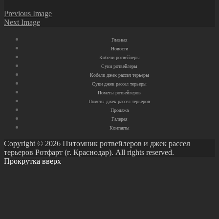
Previous Image
Next Image
Главная
Новости
Кобели ротвейлеры
Суки ротвейлеры
Кобели джек рассел терьеры
Суки джек рассел терьеры
Пометы ротвейлеров
Пометы джек рассел терьеров
Продажа
Галерея
Контакты
Copyright © 2026 Питомник ротвейлеров и джек рассел
терьеров Ротфарт (г. Краснодар). All rights reserved.
Прокрутка вверх