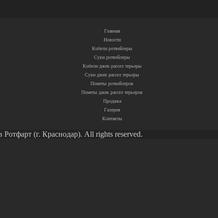
Главная
Новости
Кобели ротвейлеры
Суки ротвейлеры
Кобели джек рассел терьеры
Суки джек рассел терьеры
Пометы ротвейлеров
Пометы джек рассел терьеров
Продажа
Галерея
Контакты
тфарт (г. Краснодар). All rights reserved.