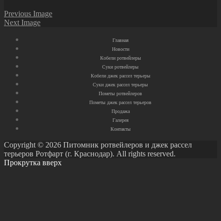
Previous Image
Next Image
Главная
Новости
Кобели ротвейлеры
Суки ротвейлеры
Кобели джек рассел терьеры
Суки джек рассел терьеры
Пометы ротвейлеров
Пометы джек рассел терьеров
Продажа
Галерея
Контакты
Copyright © 2026 Питомник ротвейлеров и джек рассел
терьеров Ротфарт (г. Краснодар). All rights reserved.
Прокрутка вверх