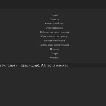
Главная
Новости
Кобели ротвейлеры
Суки ротвейлеры
Кобели джек рассел терьеры
Суки джек рассел терьеры
Пометы ротвейлеров
Пометы джек рассел терьеров
Продажа
Галерея
Контакты
тфарт (г. Краснодар). All rights reserved.