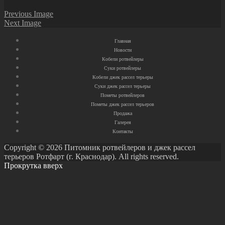
Previous Image
Next Image
Главная
Новости
Кобели ротвейлеры
Суки ротвейлеры
Кобели джек рассел терьеры
Суки джек рассел терьеры
Пометы ротвейлеров
Пометы джек рассел терьеров
Продажа
Галерея
Контакты
Copyright © 2026 Питомник ротвейлеров и джек рассел
терьеров Ротфарт (г. Краснодар). All rights reserved.
Прокрутка вверх