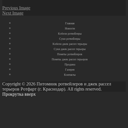
Previous Image
Next Image
Главная
Новости
Кобели ротвейлеры
Суки ротвейлеры
Кобели джек рассел терьеры
Суки джек рассел терьеры
Пометы ротвейлеров
Пометы джек рассел терьеров
Продажа
Галерея
Контакты
Copyright © 2026 Питомник ротвейлеров и джек рассел
терьеров Ротфарт (г. Краснодар). All rights reserved.
Прокрутка вверх