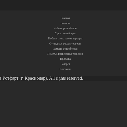
Главная
Новости
Кобели ротвейлеры
Суки ротвейлеры
Кобели джек рассел терьеры
Суки джек рассел терьеры
Пометы ротвейлеров
Пометы джек рассел терьеров
Продажа
Галерея
Контакты
тфарт (г. Краснодар). All rights reserved.