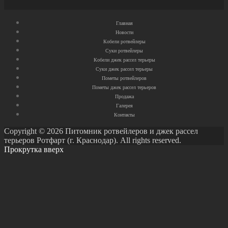
Главная
Новости
Кобели ротвейлеры
Суки ротвейлеры
Кобели джек рассел терьеры
Суки джек рассел терьеры
Пометы ротвейлеров
Пометы джек рассел терьеров
Продажа
Галерея
Контакты
Copyright © 2026 Питомник ротвейлеров и джек рассел
терьеров Ротфарт (г. Краснодар). All rights reserved.
Прокрутка вверх