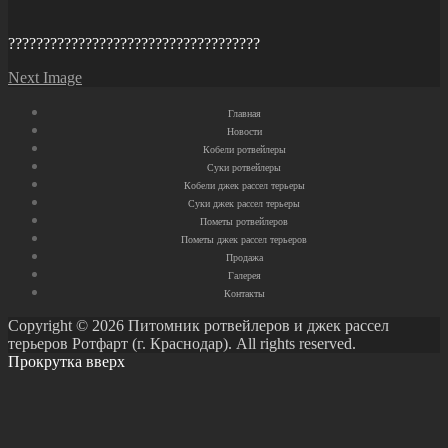
????????????????????????????????????
Next Image
Главная
Новости
Кобели ротвейлеры
Суки ротвейлеры
Кобели джек рассел терьеры
Суки джек рассел терьеры
Пометы ротвейлеров
Пометы джек рассел терьеров
Продажа
Галерея
Контакты
Copyright © 2026 Питомник ротвейлеров и джек рассел
терьеров Ротфарт (г. Краснодар). All rights reserved.
Прокрутка вверх