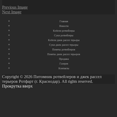
Previous Image
Next Image
Главная
Новости
Кобели ротвейлеры
Суки ротвейлеры
Кобели джек рассел терьеры
Суки джек рассел терьеры
Пометы ротвейлеров
Пометы джек рассел терьеров
Продажа
Галерея
Контакты
Copyright © 2026 Питомник ротвейлеров и джек рассел
терьеров Ротфарт (г. Краснодар). All rights reserved.
Прокрутка вверх