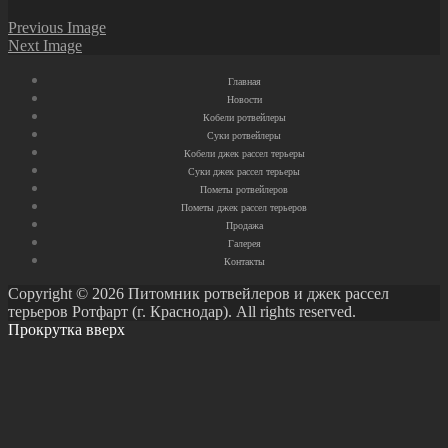
Previous Image
Next Image
Главная
Новости
Кобели ротвейлеры
Суки ротвейлеры
Кобели джек рассел терьеры
Суки джек рассел терьеры
Пометы ротвейлеров
Пометы джек рассел терьеров
Продажа
Галерея
Контакты
Copyright © 2026 Питомник ротвейлеров и джек рассел
терьеров Ротфарт (г. Краснодар). All rights reserved.
Прокрутка вверх