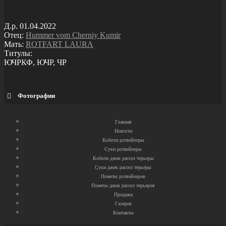
Д.р. 01.04.2022
Отец:
Hummer vom Cherniy Kumir
Мать:
ROTFART LAURA
Титулы:
ЮЧРКФ, ЮЧР, ЧР
Фотографии
Главная
Новости
Кобели ротвейлеры
Суки ротвейлеры
Кобели джек рассел терьеры
Суки джек рассел терьеры
Пометы ротвейлеров
Пометы джек рассел терьеров
Продажа
Галерея
Контакты