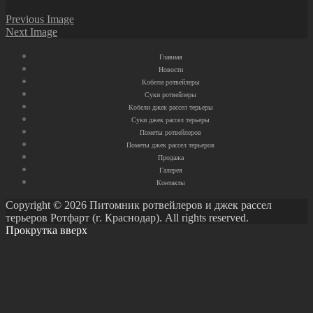
Previous Image
Next Image
Главная
Новости
Кобели ротвейлеры
Суки ротвейлеры
Кобели джек рассел терьеры
Суки джек рассел терьеры
Пометы ротвейлеров
Пометы джек рассел терьеров
Продажа
Галерея
Контакты
Copyright © 2026 Питомник ротвейлеров и джек рассел
терьеров Ротфарт (г. Краснодар). All rights reserved.
Прокрутка вверх