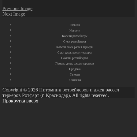
Previous Image
Next Image
Главная
Новости
Кобели ротвейлеры
Суки ротвейлеры
Кобели джек рассел терьеры
Суки джек рассел терьеры
Пометы ротвейлеров
Пометы джек рассел терьеров
Продажа
Галерея
Контакты
Copyright © 2026 Питомник ротвейлеров и джек рассел
терьеров Ротфарт (г. Краснодар). All rights reserved.
Прокрутка вверх