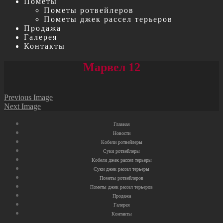
Пометы
Пометы ротвейлеров
Пометы джек рассел терьеров
Продажа
Галерея
Контакты
Марвел 12
Previous Image
Next Image
Главная
Новости
Кобели ротвейлеры
Суки ротвейлеры
Кобели джек рассел терьеры
Суки джек рассел терьеры
Пометы ротвейлеров
Пометы джек рассел терьеров
Продажа
Галерея
Контакты