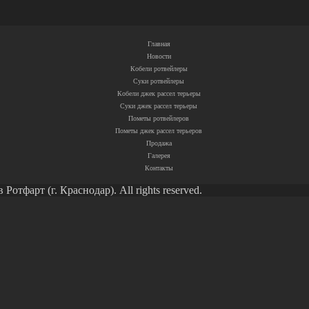
Главная
Новости
Кобели ротвейлеры
Суки ротвейлеры
Кобели джек рассел терьеры
Суки джек рассел терьеры
Пометы ротвейлеров
Пометы джек рассел терьеров
Продажа
Галерея
Контакты
тфарт (г. Краснодар). All rights reserved.