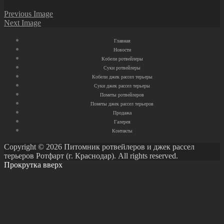
Previous Image
Next Image
Главная
Новости
Кобели ротвейлеры
Суки ротвейлеры
Кобели джек рассел терьеры
Суки джек рассел терьеры
Пометы ротвейлеров
Пометы джек рассел терьеров
Продажа
Галерея
Контакты
Copyright © 2026 Питомник ротвейлеров и джек рассел
терьеров Ротфарт (г. Краснодар). All rights reserved.
Прокрутка вверх